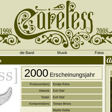
die Band
Musik
Fotos
s
A
2000
Erscheinungsjahr
Produzent(en):
Kostja Rohe
Artwork:
Evil Olaf
Texter:
Evil Olaf
Komponist(en):
Tomas Mrvos
Martin Keller