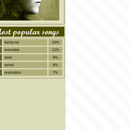
ost popular songs
being me
16%
invincible
12%
seek
9%
serve!
8%
respiration
7%