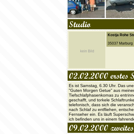
Studio
Kostja Rohe St
35037 Marburg
kein Bild
02.02.2000
erstes 
Es ist Samstag, 6.30 Uhr. Das uner
"Guten Morgen Getue" aus meinem 
Tiefschlafphasenkomas zu entrinn
geschafft, und torkele Schlaftrunk
telefonisch, dass sich die verans
nach Schlaf zu entfliehen, entsche
Fernseher ein. Es läuft Superschwe
ich befinden uns in einem fahrende
09.02.2000
zweites