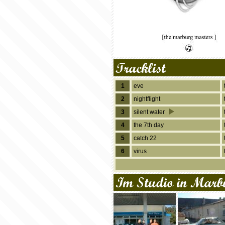
Tracklist
1
eve
2
nightflight
3
silent water
4
the 7th day
5
catch 22
6
virus
Im Studio in Marb