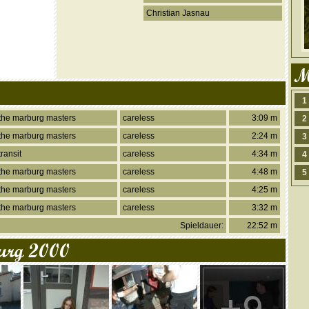
Christian Jasnau
M
1
the marburg masters
careless
3:09 m
2
the marburg masters
careless
2:24 m
3
transit
careless
4:34 m
4
the marburg masters
careless
4:48 m
5
the marburg masters
careless
4:25 m
the marburg masters
careless
3:32 m
Spieldauer:
22:52 m
urg 2000